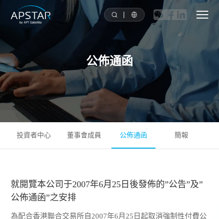
首頁
公佈通函
關於我們
亞太衛星星隊
解决方案
投資者中心
董事會成員
公佈通函
簡報
工具
就閱覽本公司于2007年6月25日後發佈的”公告”及”
新聞媒體
公佈通函”之安排
投資者關系
為配合香港聯合交易所自2007年6月25日起取消強制性付費公