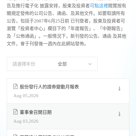
告及推行電子化 披露安排，股東及投資者
可點這裡
閱覽按有
關規定發佈的公司公告、通函、及其他文件。如要取讀所有
聯繫我們
公告，包括于2007年6月25日前 已刊登者，股東及投資者可
瀏覽「投資者中心」欄目下的「年度報告」、「中期報告」
及「公佈通函」。一般情況下，新刊發的公告、通函 及其他
文件，會于刊發後一週內在此網站發佈。
請選擇年份
股份發行人的證券變動月報表
Aug 05,2026
董事會召開日期
Aug 03,2026