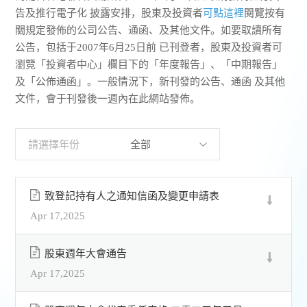
告及推行電子化 披露安排，股東及投資者
可點這裡
閱覽按有
關規定發佈的公司公告、通函、及其他文件。如要取讀所有
聯繫我們
公告，包括于2007年6月25日前 已刊登者，股東及投資者可
瀏覽「投資者中心」欄目下的「年度報告」、「中期報告」
及「公佈通函」。一般情況下，新刊發的公告、通函 及其他
文件，會于刊發後一週內在此網站發佈。
請選擇年份
致登記持有人之通知信函及變更申請表
Apr 17,2025
股東週年大會通告
Apr 17,2025