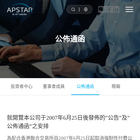
首頁
公佈通函
關於我們
亞太衛星星隊
解决方案
投資者中心
董事會成員
公佈通函
簡報
工具
就閱覽本公司于2007年6月25日後發佈的”公告”及”
新聞媒體
公佈通函”之安排
投資者關系
為配合香港聯合交易所自2007年6月25日起取消強制性付費公