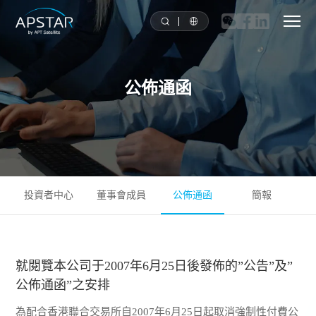
首頁
公佈通函
關於我們
亞太衛星星隊
解决方案
投資者中心
董事會成員
公佈通函
簡報
工具
就閱覽本公司于2007年6月25日後發佈的”公告”及”
新聞媒體
公佈通函”之安排
投資者關系
為配合香港聯合交易所自2007年6月25日起取消強制性付費公