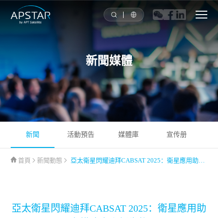
首頁
新聞媒體
關於我們
亞太衛星星隊
解决方案
新聞
活動預告
媒體庫
宣传册
工具
首頁
新聞動態
亞太衛星閃耀迪拜CABSAT 2025：衛星應用助力構建未來新生態
新聞媒體
亞太衛星閃耀迪拜CABSAT 2025：衛星應用助
投資者關系