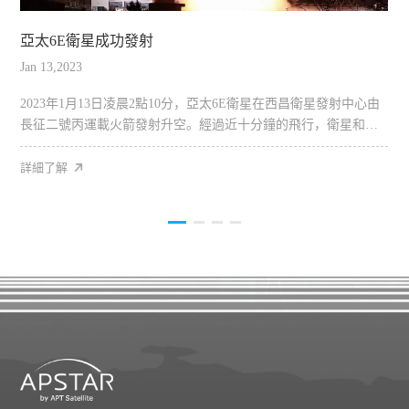
亞太6E衛星成功發射
Jan 13,2023
F
2023年1月13日凌晨2點10分，亞太6E衛星在西昌衛星發射中心由
長征二號丙運載火箭發射升空。經過近十分鐘的飛行，衛星和火
箭正常分離，衛...
工
詳細了解