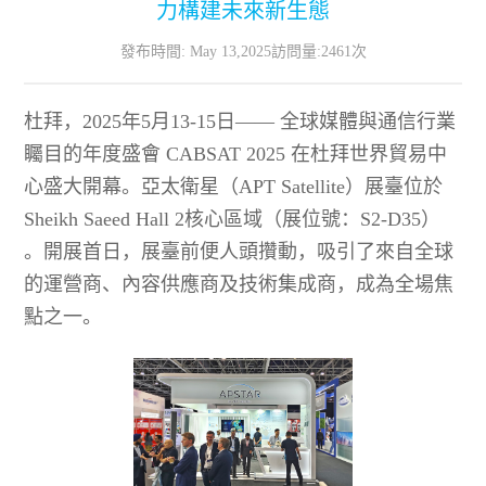
力構建未來新生態
聯繫我們
發布時間: May 13,2025
訪問量:2461次
杜拜，2025年5月13-15日—— 全球媒體與通信行業
矚目的年度盛會 CABSAT 2025 在杜拜世界貿易中
心盛大開幕。亞太衛星（APT Satellite）展臺位於
Sheikh Saeed Hall 2核心區域（展位號：S2-D35）
。開展首日，展臺前便人頭攢動，吸引了來自全球
的運營商、內容供應商及技術集成商，成為全場焦
點之一。