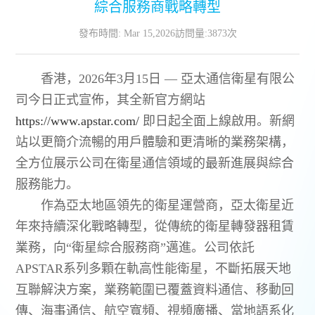
綜合服務商戰略轉型
聯繫我們
發布時間: Mar 15,2026
訪問量:3873次
香港，2026年3月15日 — 亞太通信衛星有限公
司今日正式宣佈，其全新官方網站
https://www.apstar.com/
即日起全面上線啟用。新網
站以更簡介流暢的用戶體驗和更清晰的業務架構，
全方位展示公司在衛星通信領域的最新進展與綜合
服務能力。
作為亞太地區領先的衛星運營商，亞太衛星近
年來持續深化戰略轉型，從傳統的衛星轉發器租賃
業務，向“衛星綜合服務商”邁進。公司依託
APSTAR系列多顆在軌高性能衛星，不斷拓展天地
互聯解決方案，業務範圍已覆蓋資料通信、移動回
傳、海事通信、航空寬頻、視頻廣播、當地語系化