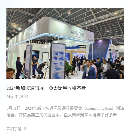
2024新加坡通訊展，亞太衛星收穫不斷
May 31,2024
D
5月31日，2024年新加坡通訊及通訊展覽會（CommunicAsia）圓滿
2
落幕。在這為期三天的展會中，亞太衛星榮幸地接待了許多新朋
友和老朋友，其中...
試
詳細了解