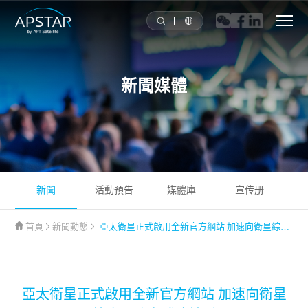
首頁
新聞媒體
關於我們
亞太衛星星隊
解决方案
新聞
活動預告
媒體庫
宣传册
工具
首頁
新聞動態
亞太衛星正式啟用全新官方網站 加速向衛星綜合服務商戰略轉型
新聞媒體
亞太衛星正式啟用全新官方網站 加速向衛星
投資者關系